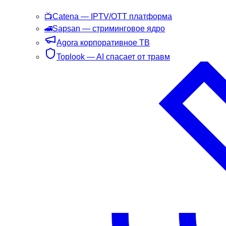
📺
Catena
— IPTV/OTT платформа
🚄
Sapsan
— стриминговое ядро
Agora
корпоративное ТВ
Toplook
— AI спасает от травм