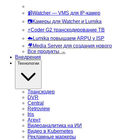
📹
Watcher
— VMS для IP-камер
📷
Камеры
для Watcher и Lumika
⚡
Coder G2
транскодирование ТВ
☁️
Lumika
повышаем ARPU у ISP
🎥
Media Server
для создания нового
Все продукты
→
Внедрения
Технологии
Транскодер
DVR
Central
Retroview
Iris
Агент
Видеоаналитика на ИИ
Видео в Kubernetes
Рекламные маркеры